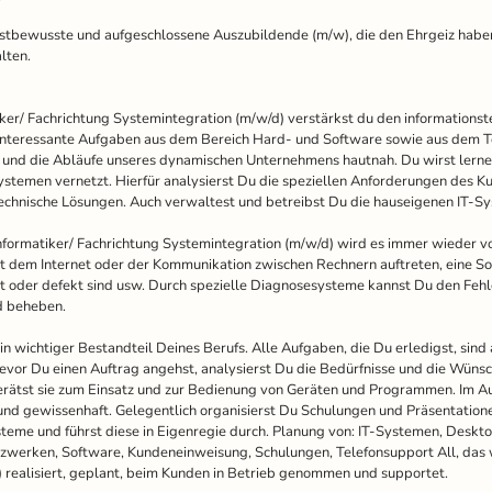
stbewusste und aufgeschlossene Auszubildende (m/w), die den Ehrgeiz haben
lten.
ker/ Fachrichtung Systemintegration (m/w/d) verstärkst du den informationst
interessante Aufgaben aus dem Bereich Hard- und Software sowie aus dem 
n und die Abläufe unseres dynamischen Unternehmens hautnah. Du wirst lern
emen vernetzt. Hierfür analysierst Du die speziellen Anforderungen des K
echnische Lösungen. Auch verwaltest und betreibst Du die hauseigenen IT-S
formatiker/ Fachrichtung Systemintegration (m/w/d) wird es immer wieder 
t dem Internet oder der Kommunikation zwischen Rechnern auftreten, eine So
 oder defekt sind usw. Durch spezielle Diagnosesysteme kannst Du den Fehl
nd beheben.
ein wichtiger Bestandteil Deines Berufs. Alle Aufgaben, die Du erledigst, s
Bevor Du einen Auftrag angehst, analysierst Du die Bedürfnisse und die Wüns
berätst sie zum Einsatz und zur Bedienung von Geräten und Programmen. Im A
d gewissenhaft. Gelegentlich organisierst Du Schulungen und Präsentatione
teme und führst diese in Eigenregie durch. Planung von: IT-Systemen, Deskto
zwerken, Software, Kundeneinweisung, Schulungen, Telefonsupport All, das 
 realisiert, geplant, beim Kunden in Betrieb genommen und supportet.