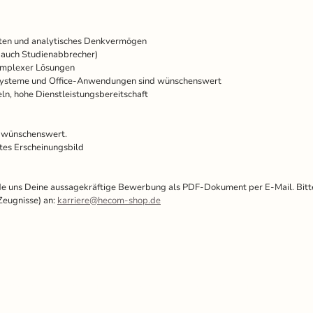
ten und analytisches Denkvermögen
e auch Studienabbrecher)
komplexer Lösungen
ssysteme und Office-Anwendungen sind wünschenswert
n, hohe Dienstleistungsbereitschaft
d wünschenswert.
tes Erscheinungsbild
e uns Deine aussagekräftige Bewerbung als PDF-Dokument per E-Mail. Bitte
 Zeugnisse) an:
karriere@hecom-shop.de
Datenschutzerklärung
Impressum
Fernwartung
Kontakt